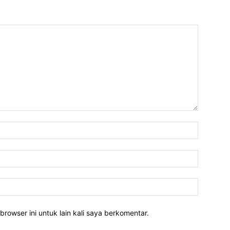
Nama:*
Email:*
Website:
rowser ini untuk lain kali saya berkomentar.