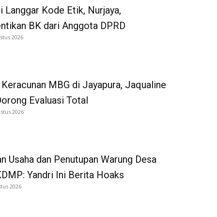
i Langgar Kode Etik, Nurjaya,
entikan BK dari Anggota DPRD
stus 2026
 Keracunan MBG di Jayapura, Jaqualine
Dorong Evaluasi Total
stus 2026
an Usaha dan Penutupan Warung Desa
DMP: Yandri Ini Berita Hoaks
tus 2026