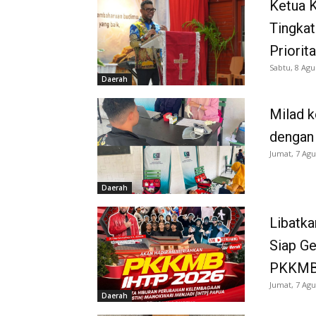
Ketua K
Tingkat
Priorit
Sabtu, 8 Agu
Daerah
Milad k
dengan
Jumat, 7 Agu
Daerah
Libatka
Siap G
PKKMB
Jumat, 7 Agu
Daerah