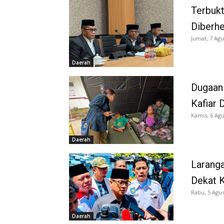
Terbukt
Diberh
Jumat, 7 Agu
Daerah
Dugaan
Kafiar 
Kamis, 6 Agu
Daerah
Larang
Dekat K
Rabu, 5 Agus
Daerah