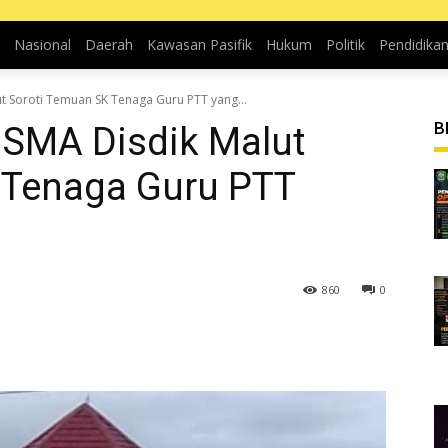
Nasional
Daerah
Kawasan Pasifik
Hukum
Politik
Pendidika
 Soroti Temuan SK Tenaga Guru PTT yang...
B
SMA Disdik Malut
 Tenaga Guru PTT
860
0