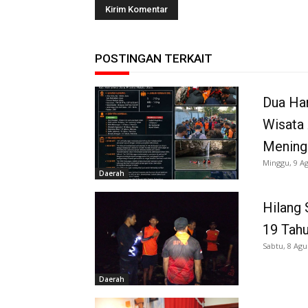
POSTINGAN TERKAIT
Dua Har
Wisata
Meningg
Minggu, 9 A
Daerah
Hilang 
19 Tah
Sabtu, 8 Agu
Daerah