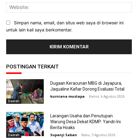
Web
Simpan nama, email, dan situs web saya di browser ini
untuk lain kali saya berkomentar.
POSTINGAN TERKAIT
Dugaan Keracunan MBG di Jayapura,
Jaqualine Kafiar Dorong Evaluasi Total
kurniana mustapa
-
Kamis, 6 Agustus 2026
Daerah
Larangan Usaha dan Penutupan
Warung Desa Dekat KDMP: Yandri Ini
Berita Hoaks
Supanji Saban
-
Rabu, 5 Agustus 2026
Daerah