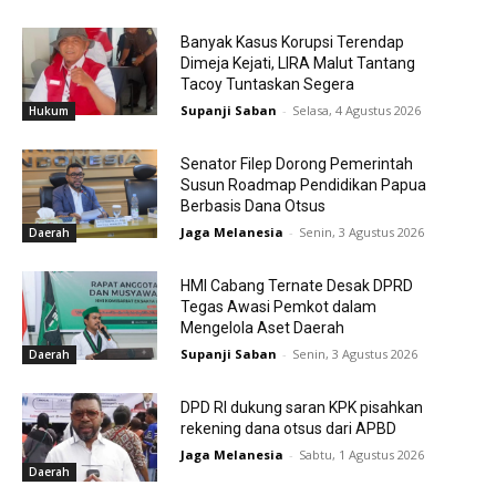
Banyak Kasus Korupsi Terendap
Dimeja Kejati, LIRA Malut Tantang
Tacoy Tuntaskan Segera
Supanji Saban
-
Selasa, 4 Agustus 2026
Hukum
Senator Filep Dorong Pemerintah
Susun Roadmap Pendidikan Papua
Berbasis Dana Otsus
Jaga Melanesia
-
Senin, 3 Agustus 2026
Daerah
HMI Cabang Ternate Desak DPRD
Tegas Awasi Pemkot dalam
Mengelola Aset Daerah
Supanji Saban
-
Senin, 3 Agustus 2026
Daerah
DPD RI dukung saran KPK pisahkan
rekening dana otsus dari APBD
Jaga Melanesia
-
Sabtu, 1 Agustus 2026
Daerah