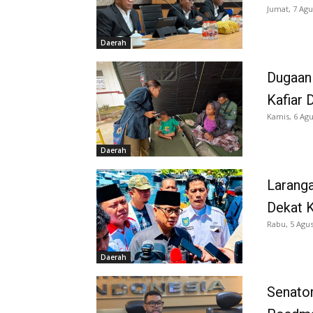
Jumat, 7 Agu
Daerah
Dugaan
Kafiar 
Kamis, 6 Agu
Daerah
Larang
Dekat K
Rabu, 5 Agus
Daerah
Senator