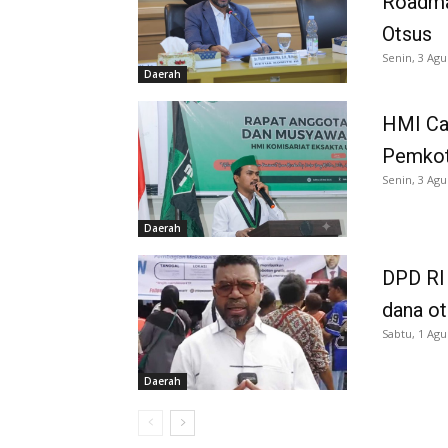
Roadma
Otsus
Senin, 3 Agu
Daerah
HMI Ca
Pemkot
Senin, 3 Agu
Daerah
DPD RI 
dana o
Sabtu, 1 Agu
Daerah