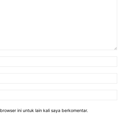
Nama:*
Email:*
Website:
rowser ini untuk lain kali saya berkomentar.