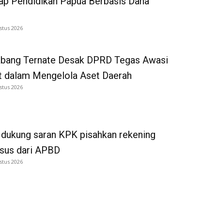
p Pendidikan Papua Berbasis Dana
stus 2026
bang Ternate Desak DPRD Tegas Awasi
 dalam Mengelola Aset Daerah
stus 2026
dukung saran KPK pisahkan rekening
tsus dari APBD
stus 2026