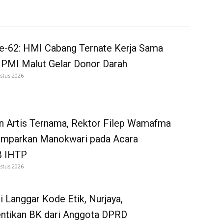
e-62: HMI Cabang Ternate Kerja Sama
 PMI Malut Gelar Donor Darah
stus 2026
n Artis Ternama, Rektor Filep Wamafma
emparkan Manokwari pada Acara
 IHTP
stus 2026
i Langgar Kode Etik, Nurjaya,
entikan BK dari Anggota DPRD