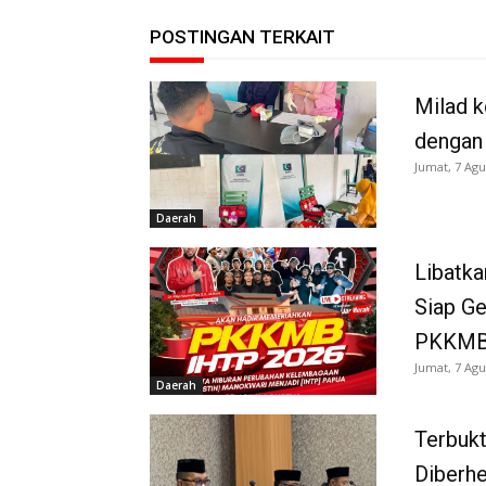
POSTINGAN TERKAIT
Milad k
dengan
Jumat, 7 Agu
Daerah
Libatka
Siap G
PKKMB
Jumat, 7 Agu
Daerah
Terbukt
Diberh