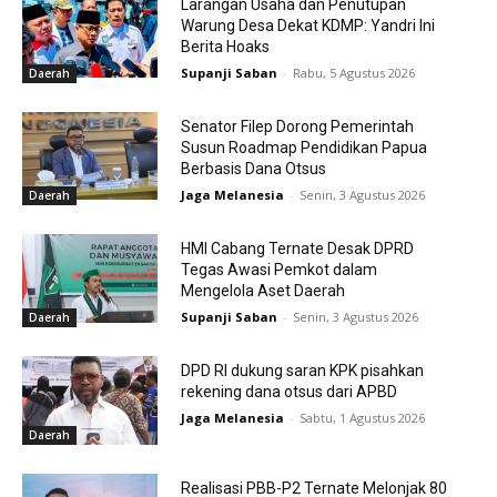
Larangan Usaha dan Penutupan
Warung Desa Dekat KDMP: Yandri Ini
Berita Hoaks
Supanji Saban
-
Rabu, 5 Agustus 2026
Daerah
Senator Filep Dorong Pemerintah
Susun Roadmap Pendidikan Papua
Berbasis Dana Otsus
Jaga Melanesia
-
Senin, 3 Agustus 2026
Daerah
HMI Cabang Ternate Desak DPRD
Tegas Awasi Pemkot dalam
Mengelola Aset Daerah
Supanji Saban
-
Senin, 3 Agustus 2026
Daerah
DPD RI dukung saran KPK pisahkan
rekening dana otsus dari APBD
Jaga Melanesia
-
Sabtu, 1 Agustus 2026
Daerah
Realisasi PBB-P2 Ternate Melonjak 80