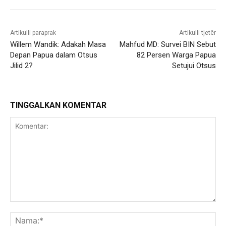
Artikulli paraprak
Artikulli tjetër
Willem Wandik: Adakah Masa
Mahfud MD: Survei BIN Sebut
Depan Papua dalam Otsus
82 Persen Warga Papua
Jilid 2?
Setujui Otsus
TINGGALKAN KOMENTAR
Komentar:
Na