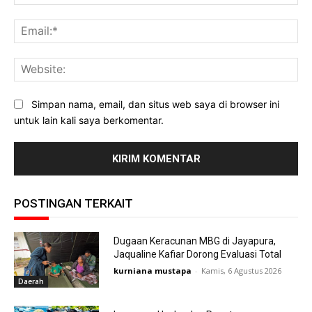
Ema
Web
Simpan nama, email, dan situs web saya di browser ini
untuk lain kali saya berkomentar.
POSTINGAN TERKAIT
Dugaan Keracunan MBG di Jayapura,
Jaqualine Kafiar Dorong Evaluasi Total
kurniana mustapa
-
Kamis, 6 Agustus 2026
Daerah