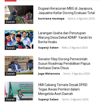
Dugaan Keracunan MBG di Jayapura,
Jaqualine Kafiar Dorong Evaluasi Total
kurniana mustapa
-
Kamis, 6 Agustus 2026
Daerah
Larangan Usaha dan Penutupan
Warung Desa Dekat KDMP: Yandri Ini
Berita Hoaks
Supanji Saban
-
Rabu, 5 Agustus 2026
Daerah
Senator Filep Dorong Pemerintah
Susun Roadmap Pendidikan Papua
Berbasis Dana Otsus
Jaga Melanesia
-
Senin, 3 Agustus 2026
Daerah
HMI Cabang Ternate Desak DPRD
Tegas Awasi Pemkot dalam
Mengelola Aset Daerah
Supanji Saban
-
Senin, 3 Agustus 2026
Daerah