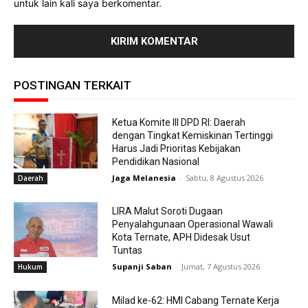
untuk lain kali saya berkomentar.
POSTINGAN TERKAIT
Ketua Komite III DPD RI: Daerah
dengan Tingkat Kemiskinan Tertinggi
Harus Jadi Prioritas Kebijakan
Pendidikan Nasional
Jaga Melanesia
-
Sabtu, 8 Agustus 2026
Daerah
LIRA Malut Soroti Dugaan
Penyalahgunaan Operasional Wawali
Kota Ternate, APH Didesak Usut
Tuntas
Supanji Saban
-
Jumat, 7 Agustus 2026
Hukum
Milad ke-62: HMI Cabang Ternate Kerja