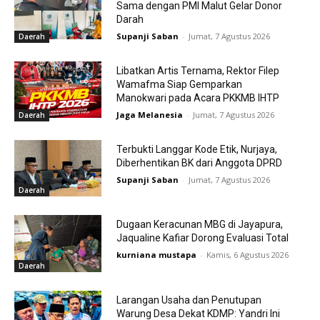
Sama dengan PMI Malut Gelar Donor
Darah
Supanji Saban
-
Jumat, 7 Agustus 2026
Daerah
Libatkan Artis Ternama, Rektor Filep
Wamafma Siap Gemparkan
Manokwari pada Acara PKKMB IHTP
Jaga Melanesia
-
Jumat, 7 Agustus 2026
Daerah
Terbukti Langgar Kode Etik, Nurjaya,
Diberhentikan BK dari Anggota DPRD
Supanji Saban
-
Jumat, 7 Agustus 2026
Daerah
Dugaan Keracunan MBG di Jayapura,
Jaqualine Kafiar Dorong Evaluasi Total
kurniana mustapa
-
Kamis, 6 Agustus 2026
Daerah
Larangan Usaha dan Penutupan
Warung Desa Dekat KDMP: Yandri Ini