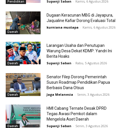
Supanji Saban
-
Kamis, 6 Agustus 2026
Pendidikan
Dugaan Keracunan MBG di Jayapura,
Jaqualine Kafiar Dorong Evaluasi Total
kurniana mustapa
-
Kamis, 6 Agustus 2026
Daerah
Larangan Usaha dan Penutupan
Warung Desa Dekat KDMP: Yandri Ini
Berita Hoaks
Supanji Saban
-
Rabu, 5 Agustus 2026
Daerah
Senator Filep Dorong Pemerintah
Susun Roadmap Pendidikan Papua
Berbasis Dana Otsus
Jaga Melanesia
-
Senin, 3 Agustus 2026
Daerah
HMI Cabang Ternate Desak DPRD
Tegas Awasi Pemkot dalam
Mengelola Aset Daerah
Supanji Saban
-
Senin, 3 Agustus 2026
Daerah