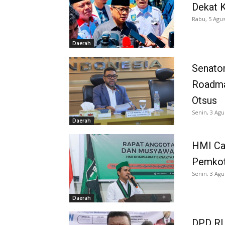
Dekat K
Rabu, 5 Agus
Daerah
Senator
Roadma
Otsus
Senin, 3 Agu
Daerah
HMI Ca
Pemkot
Senin, 3 Agu
Daerah
DPD RI 