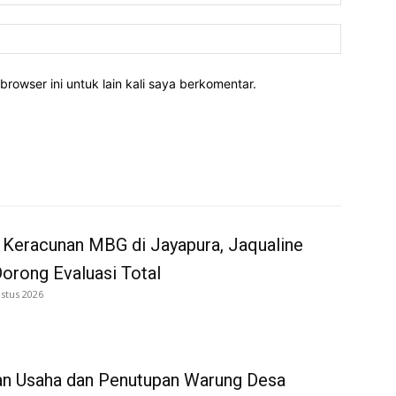
Website:
rowser ini untuk lain kali saya berkomentar.
 Keracunan MBG di Jayapura, Jaqualine
Dorong Evaluasi Total
stus 2026
an Usaha dan Penutupan Warung Desa