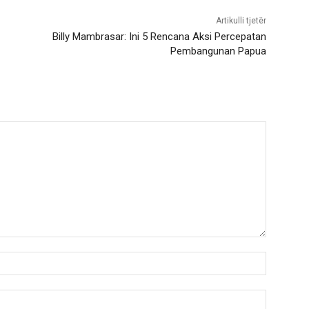
Artikulli tjetër
Billy Mambrasar: Ini 5 Rencana Aksi Percepatan
Pembangunan Papua
Nama:*
Email:*