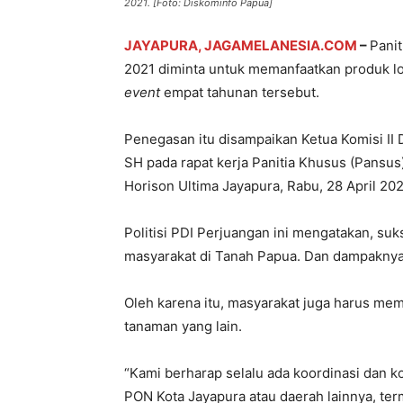
2021. [Foto: Diskominfo Papua]
JAYAPURA, JAGAMELANESIA.COM
–
Pani
2021 diminta untuk memanfaatkan produk l
event
empat tahunan tersebut.
Penegasan itu disampaikan Ketua Komisi II
SH pada rapat kerja Panitia Khusus (Pansu
Horison Ultima Jayapura, Rabu, 28 April 202
Politisi PDI Perjuangan ini mengatakan, s
masyarakat di Tanah Papua. Dan dampaknya 
Oleh karena itu, masyarakat juga harus mem
tanaman yang lain.
“Kami berharap selalu ada koordinasi dan 
PON Kota Jayapura atau daerah lainnya, te