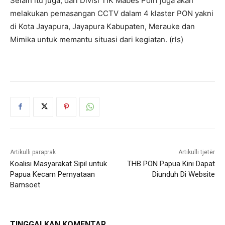
Selain itu juga, dari Divisi TIK Mabes Polri juga akan
melakukan pemasangan CCTV dalam 4 klaster PON yakni
di Kota Jayapura, Jayapura Kabupaten, Merauke dan
Mimika untuk memantu situasi dari kegiatan. (rls)
Artikulli paraprak
Artikulli tjetër
Koalisi Masyarakat Sipil untuk
THB PON Papua Kini Dapat
Papua Kecam Pernyataan
Diunduh Di Website
Bamsoet
TINGGALKAN KOMENTAR