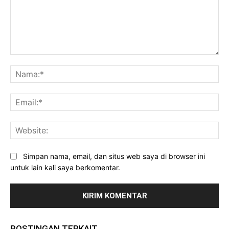
Komentar:
Na
Ema
Web
Simpan nama, email, dan situs web saya di browser ini
untuk lain kali saya berkomentar.
POSTINGAN TERKAIT