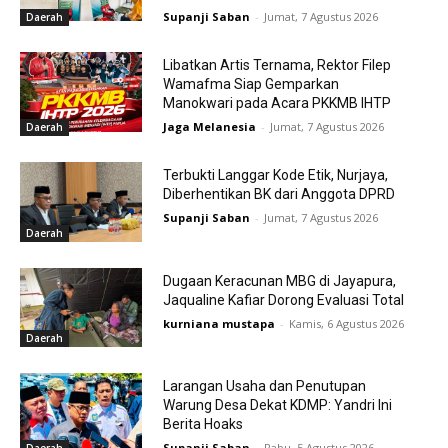
Supanji Saban
-
Jumat, 7 Agustus 2026
Daerah
Libatkan Artis Ternama, Rektor Filep
Wamafma Siap Gemparkan
Manokwari pada Acara PKKMB IHTP
Jaga Melanesia
-
Jumat, 7 Agustus 2026
Daerah
Terbukti Langgar Kode Etik, Nurjaya,
Diberhentikan BK dari Anggota DPRD
Supanji Saban
-
Jumat, 7 Agustus 2026
Daerah
Dugaan Keracunan MBG di Jayapura,
Jaqualine Kafiar Dorong Evaluasi Total
kurniana mustapa
-
Kamis, 6 Agustus 2026
Daerah
Larangan Usaha dan Penutupan
Warung Desa Dekat KDMP: Yandri Ini
Berita Hoaks
Supanji Saban
-
Rabu, 5 Agustus 2026