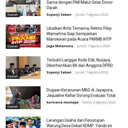
Sama dengan PMI Malut Gelar Donor
Darah
Supanji Saban
-
Jumat, 7 Agustus 2026
Daerah
Libatkan Artis Ternama, Rektor Filep
Wamafma Siap Gemparkan
Manokwari pada Acara PKKMB IHTP
Jaga Melanesia
-
Jumat, 7 Agustus 2026
Daerah
Terbukti Langgar Kode Etik, Nurjaya,
Diberhentikan BK dari Anggota DPRD
Supanji Saban
-
Jumat, 7 Agustus 2026
Daerah
Dugaan Keracunan MBG di Jayapura,
Jaqualine Kafiar Dorong Evaluasi Total
kurniana mustapa
-
Kamis, 6 Agustus 2026
Daerah
Larangan Usaha dan Penutupan
Warung Desa Dekat KDMP: Yandri Ini