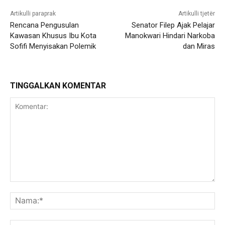
Artikulli paraprak
Artikulli tjetër
Rencana Pengusulan
Senator Filep Ajak Pelajar
Kawasan Khusus Ibu Kota
Manokwari Hindari Narkoba
Sofifi Menyisakan Polemik
dan Miras
TINGGALKAN KOMENTAR
Komentar:
Na
Ema