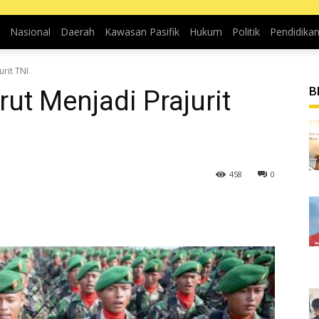
Nasional
Daerah
Kawasan Pasifik
Hukum
Politik
Pendidika
rit TNI
B
ut Menjadi Prajurit
458
0