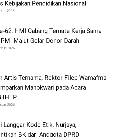
as Kebijakan Pendidikan Nasional
stus 2026
e-62: HMI Cabang Ternate Kerja Sama
 PMI Malut Gelar Donor Darah
stus 2026
n Artis Ternama, Rektor Filep Wamafma
emparkan Manokwari pada Acara
 IHTP
stus 2026
i Langgar Kode Etik, Nurjaya,
entikan BK dari Anggota DPRD