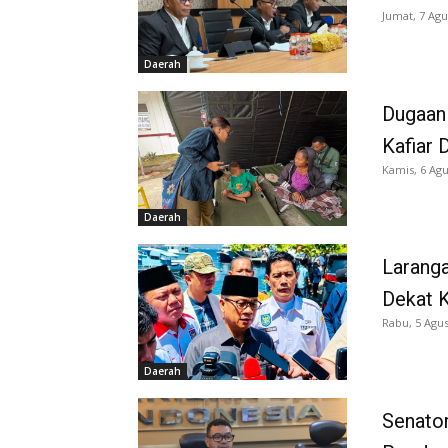
Jumat, 7 Agu
Daerah
Dugaan
Kafiar 
Kamis, 6 Agu
Daerah
Larang
Dekat K
Rabu, 5 Agus
Daerah
Senator