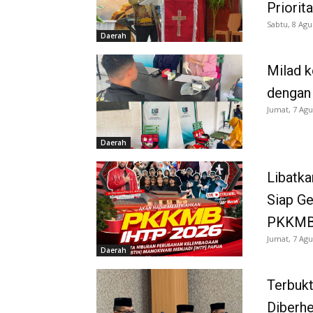
Priorit
Sabtu, 8 Agu
Daerah
Milad k
dengan
Jumat, 7 Agu
Daerah
Libatka
Siap G
PKKMB
Jumat, 7 Agu
Daerah
Terbukt
Diberh