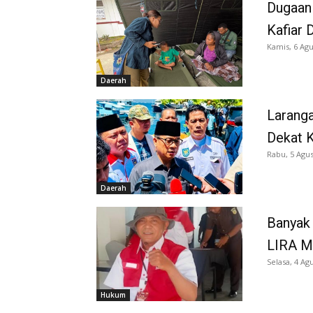
Dugaan
Kafiar 
Kamis, 6 Agu
Daerah
Larang
Dekat K
Rabu, 5 Agus
Daerah
Banyak 
LIRA M
Selasa, 4 Ag
Hukum