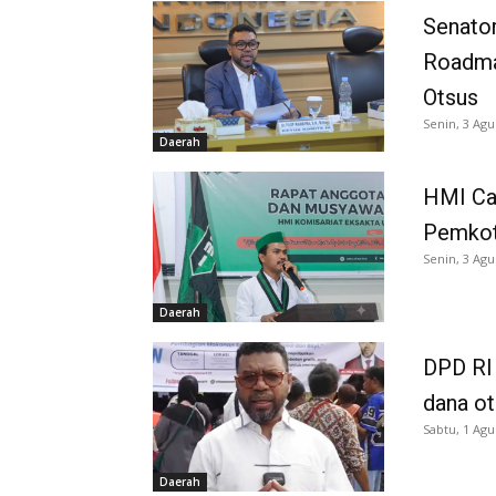
Senator
Roadma
Otsus
Senin, 3 Agu
Daerah
HMI Ca
Pemkot
Senin, 3 Agu
Daerah
DPD RI 
dana o
Sabtu, 1 Agu
Daerah