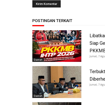
POSTINGAN TERKAIT
Libatka
Siap G
PKKMB
Jumat, 7 Agu
Daerah
Terbukt
Diberh
Jumat, 7 Agu
Daerah