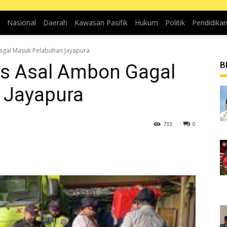
Nasional
Daerah
Kawasan Pasifik
Hukum
Politik
Pendidika
Gagal Masuk Pelabuhan Jayapura
B
as Asal Ambon Gagal
 Jayapura
733
0