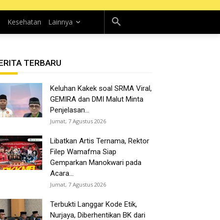
n
Kesehatan
Lainnya
ERITA TERBARU
Keluhan Kakek soal SRMA Viral,
GEMIRA dan DMI Malut Minta
Penjelasan...
Jumat, 7 Agustus 2026
Libatkan Artis Ternama, Rektor
Filep Wamafma Siap
Gemparkan Manokwari pada
Acara...
Jumat, 7 Agustus 2026
Terbukti Langgar Kode Etik,
Nurjaya, Diberhentikan BK dari