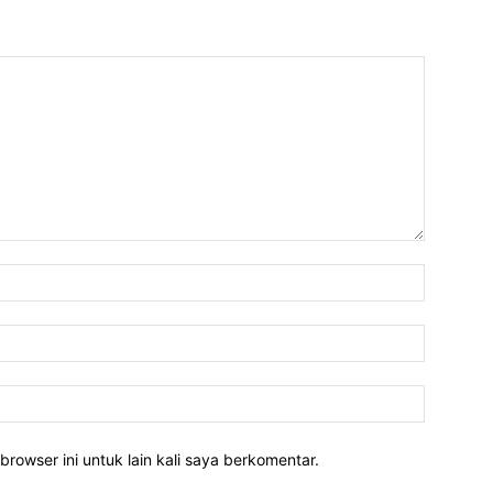
Nama:*
Email:*
Website:
rowser ini untuk lain kali saya berkomentar.