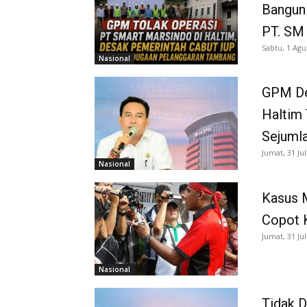
Bangun
PT. SM
Sabtu, 1 Agu
Nasional
GPM De
Haltim 
Sejuml
Jumat, 31 Jul
Nasional
Kasus 
Copot 
Jumat, 31 Jul
Nasional
Tidak D