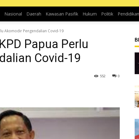
Nasional
Daerah
Kawasan Pasifik
Hukum
Politik
Pendidika
lu Akomodir Pengendalian Covid-19
B
KPD Papua Perlu
alian Covid-19
552
0