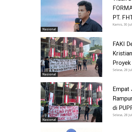
FORMAP
PT. FH
Kamis, 30 Jul
Nasional
FAKI De
Kristia
Proyek
Selasa, 28 Ju
Nasional
Empat 
Rampun
di PUP
Selasa, 28 Ju
Nasional