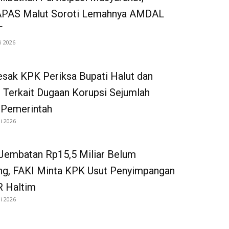
AS Malut Soroti Lemahnya AMDAL
T
i 2026
sak KPK Periksa Bupati Halut dan
n Terkait Dugaan Korupsi Sejumlah
 Pemerintah
li 2026
Jembatan Rp15,5 Miliar Belum
g, FAKI Minta KPK Usut Penyimpangan
R Haltim
li 2026