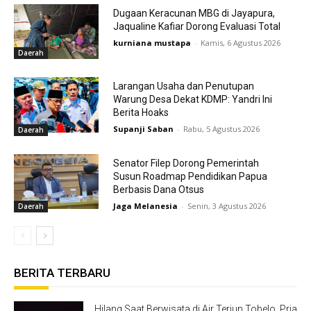
Dugaan Keracunan MBG di Jayapura,
Jaqualine Kafiar Dorong Evaluasi Total
kurniana mustapa
-
Kamis, 6 Agustus 2026
Daerah
Larangan Usaha dan Penutupan
Warung Desa Dekat KDMP: Yandri Ini
Berita Hoaks
Supanji Saban
-
Rabu, 5 Agustus 2026
Daerah
Senator Filep Dorong Pemerintah
Susun Roadmap Pendidikan Papua
Berbasis Dana Otsus
Jaga Melanesia
-
Senin, 3 Agustus 2026
Daerah
BERITA TERBARU
Hilang Saat Berwisata di Air Terjun Tobelo. Pria