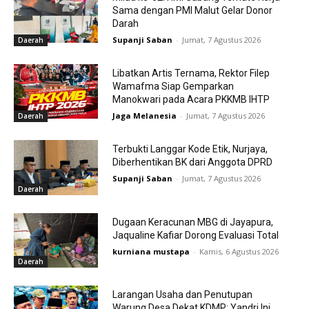
Sama dengan PMI Malut Gelar Donor
Darah
Supanji Saban
-
Jumat, 7 Agustus 2026
Daerah
Libatkan Artis Ternama, Rektor Filep
Wamafma Siap Gemparkan
Manokwari pada Acara PKKMB IHTP
Jaga Melanesia
-
Jumat, 7 Agustus 2026
Daerah
Terbukti Langgar Kode Etik, Nurjaya,
Diberhentikan BK dari Anggota DPRD
Supanji Saban
-
Jumat, 7 Agustus 2026
Daerah
Dugaan Keracunan MBG di Jayapura,
Jaqualine Kafiar Dorong Evaluasi Total
kurniana mustapa
-
Kamis, 6 Agustus 2026
Daerah
Larangan Usaha dan Penutupan
Warung Desa Dekat KDMP: Yandri Ini