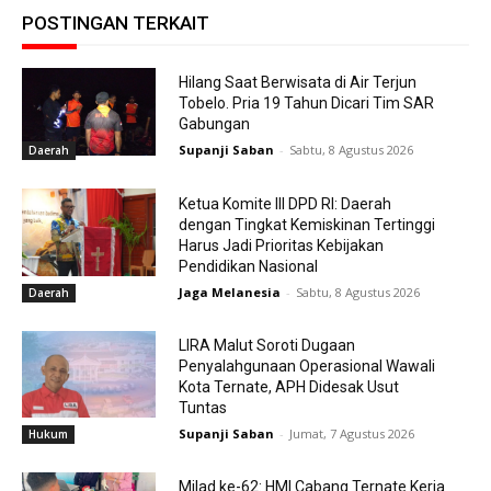
POSTINGAN TERKAIT
Hilang Saat Berwisata di Air Terjun
Tobelo. Pria 19 Tahun Dicari Tim SAR
Gabungan
Supanji Saban
-
Sabtu, 8 Agustus 2026
Daerah
Ketua Komite III DPD RI: Daerah
dengan Tingkat Kemiskinan Tertinggi
Harus Jadi Prioritas Kebijakan
Pendidikan Nasional
Jaga Melanesia
-
Sabtu, 8 Agustus 2026
Daerah
LIRA Malut Soroti Dugaan
Penyalahgunaan Operasional Wawali
Kota Ternate, APH Didesak Usut
Tuntas
Supanji Saban
-
Jumat, 7 Agustus 2026
Hukum
Milad ke-62: HMI Cabang Ternate Kerja