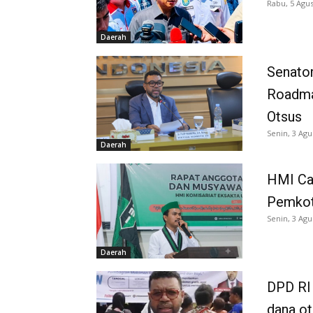
Rabu, 5 Agus
Daerah
Senator
Roadma
Otsus
Senin, 3 Agu
Daerah
HMI Ca
Pemkot
Senin, 3 Agu
Daerah
DPD RI 
dana o