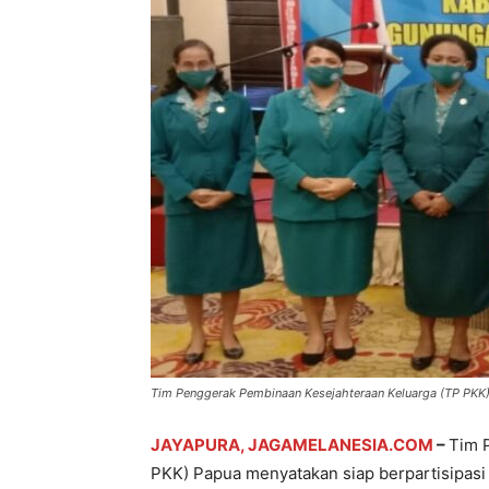
Tim Penggerak Pembinaan Kesejahteraan Keluarga (TP PKK)
JAYAPURA, JAGAMELANESIA.COM
–
Tim 
PKK) Papua menyatakan siap berpartisipas