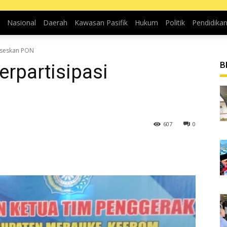
Nasional
Daerah
Kawasan Pasifik
Hukum
Politik
Pendidika
ukseskan PON
B
rpartisipasi
607
0