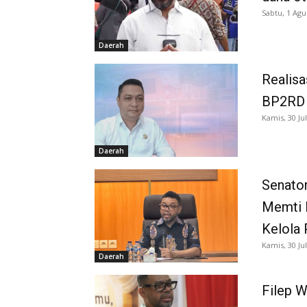
Sabtu, 1 Agu
Daerah
Realisa
BP2RD S
Kamis, 30 Jul
Daerah
Senator
Memti 
Kelola 
Kamis, 30 Jul
Daerah
Filep W