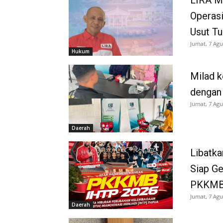
Operasi
Usut Tu
Jumat, 7 Agu
Hukum
Milad k
dengan
Jumat, 7 Agu
Daerah
Libatka
Siap G
PKKMB
Jumat, 7 Agu
Daerah