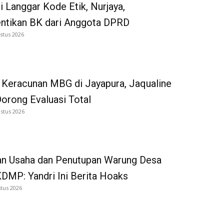
i Langgar Kode Etik, Nurjaya,
entikan BK dari Anggota DPRD
stus 2026
 Keracunan MBG di Jayapura, Jaqualine
Dorong Evaluasi Total
stus 2026
an Usaha dan Penutupan Warung Desa
DMP: Yandri Ini Berita Hoaks
tus 2026