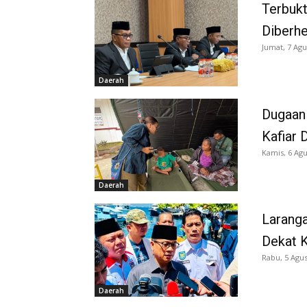
Terbukt
Diberh
Jumat, 7 Agu
Daerah
Dugaan
Kafiar 
Kamis, 6 Agu
Daerah
Larang
Dekat K
Rabu, 5 Agus
Daerah