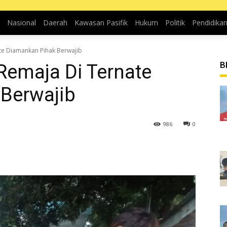
Nasional
Daerah
Kawasan Pasifik
Hukum
Politik
Pendidika
ate Diamankan Pihak Berwajib
B
 Remaja Di Ternate
Berwajib
986
0