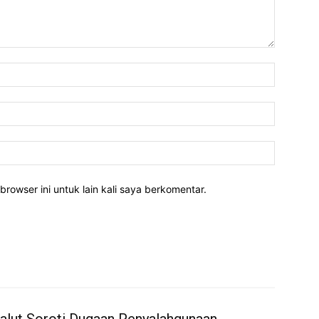
Nama:*
Email:*
Website:
rowser ini untuk lain kali saya berkomentar.
alut Soroti Dugaan Penyalahgunaan