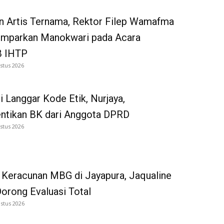
n Artis Ternama, Rektor Filep Wamafma
emparkan Manokwari pada Acara
 IHTP
stus 2026
i Langgar Kode Etik, Nurjaya,
entikan BK dari Anggota DPRD
stus 2026
 Keracunan MBG di Jayapura, Jaqualine
Dorong Evaluasi Total
stus 2026