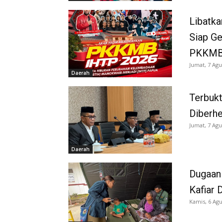
Libatka
Siap G
PKKMB
Jumat, 7 Agu
Daerah
Terbukt
Diberh
Jumat, 7 Agu
Daerah
Dugaan
Kafiar 
Kamis, 6 Agu