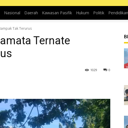
Nasional
Daerah
Kawasan Pasifik
Hukum
Politik
Pendidika
 Nampak Tak Terurus
B
lamata Ternate
rus
1029
0