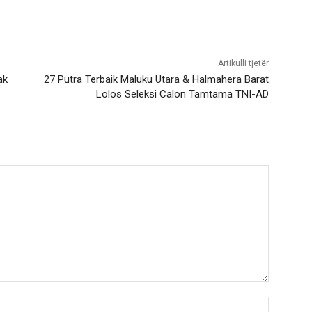
Artikulli tjetër
ak
27 Putra Terbaik Maluku Utara & Halmahera Barat
Lolos Seleksi Calon Tamtama TNI-AD
Nama:*