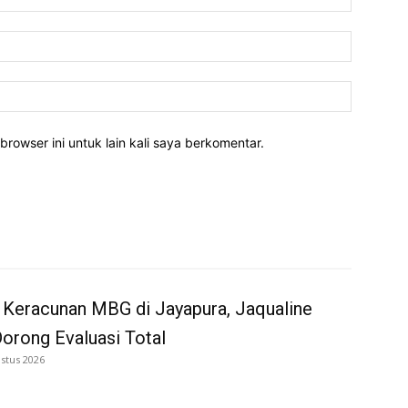
Email:*
Website:
rowser ini untuk lain kali saya berkomentar.
 Keracunan MBG di Jayapura, Jaqualine
Dorong Evaluasi Total
stus 2026