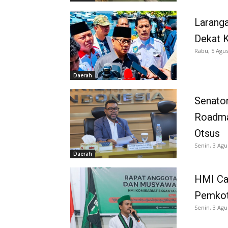
Larang
Dekat K
Rabu, 5 Agus
Daerah
Senator
Roadma
Otsus
Senin, 3 Agu
Daerah
HMI Ca
Pemkot
Senin, 3 Agu