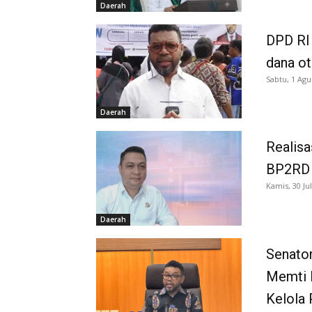
Daerah
DPD RI 
dana o
Sabtu, 1 Agu
Daerah
Realisa
BP2RD S
Kamis, 30 Jul
Daerah
Senator
Memti 
Kelola 