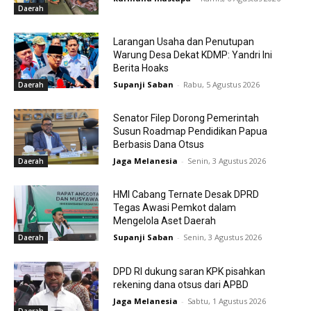
Daerah
Larangan Usaha dan Penutupan
Warung Desa Dekat KDMP: Yandri Ini
Berita Hoaks
Supanji Saban
-
Rabu, 5 Agustus 2026
Daerah
Senator Filep Dorong Pemerintah
Susun Roadmap Pendidikan Papua
Berbasis Dana Otsus
Jaga Melanesia
-
Senin, 3 Agustus 2026
Daerah
HMI Cabang Ternate Desak DPRD
Tegas Awasi Pemkot dalam
Mengelola Aset Daerah
Supanji Saban
-
Senin, 3 Agustus 2026
Daerah
DPD RI dukung saran KPK pisahkan
rekening dana otsus dari APBD
Jaga Melanesia
-
Sabtu, 1 Agustus 2026