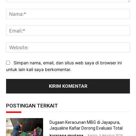
Komentar:
Na
Ema
Web
Simpan nama, email, dan situs web saya di browser ini
untuk lain kali saya berkomentar.
POSTINGAN TERKAIT
Dugaan Keracunan MBG di Jayapura,
Jaqualine Kafiar Dorong Evaluasi Total
kurniana mustapa
-
Kamis, 6 Agustus 2026