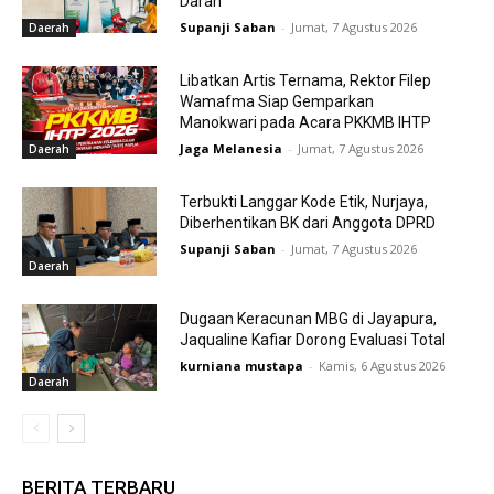
Darah
Supanji Saban
-
Jumat, 7 Agustus 2026
Daerah
Libatkan Artis Ternama, Rektor Filep
Wamafma Siap Gemparkan
Manokwari pada Acara PKKMB IHTP
Jaga Melanesia
-
Jumat, 7 Agustus 2026
Daerah
Terbukti Langgar Kode Etik, Nurjaya,
Diberhentikan BK dari Anggota DPRD
Supanji Saban
-
Jumat, 7 Agustus 2026
Daerah
Dugaan Keracunan MBG di Jayapura,
Jaqualine Kafiar Dorong Evaluasi Total
kurniana mustapa
-
Kamis, 6 Agustus 2026
Daerah
BERITA TERBARU