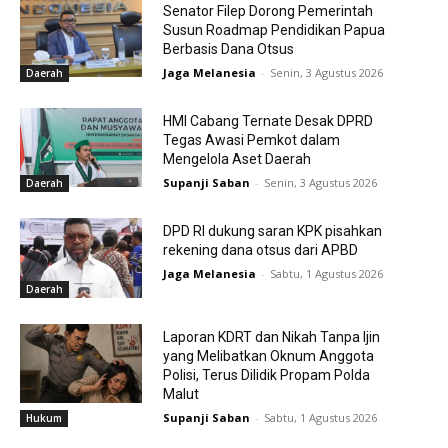
Senator Filep Dorong Pemerintah
Susun Roadmap Pendidikan Papua
Berbasis Dana Otsus
Jaga Melanesia
-
Senin, 3 Agustus 2026
Daerah
HMI Cabang Ternate Desak DPRD
Tegas Awasi Pemkot dalam
Mengelola Aset Daerah
Supanji Saban
-
Senin, 3 Agustus 2026
Daerah
DPD RI dukung saran KPK pisahkan
rekening dana otsus dari APBD
Jaga Melanesia
-
Sabtu, 1 Agustus 2026
Daerah
Laporan KDRT dan Nikah Tanpa Ijin
yang Melibatkan Oknum Anggota
Polisi, Terus Dilidik Propam Polda
Malut
Supanji Saban
-
Sabtu, 1 Agustus 2026
Hukum