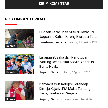
POSTINGAN TERKAIT
Dugaan Keracunan MBG di Jayapura,
Jaqualine Kafiar Dorong Evaluasi Total
kurniana mustapa
-
Kamis, 6 Agustus 2026
Daerah
Larangan Usaha dan Penutupan
Warung Desa Dekat KDMP: Yandri Ini
Berita Hoaks
Supanji Saban
-
Rabu, 5 Agustus 2026
Daerah
Banyak Kasus Korupsi Terendap
Dimeja Kejati, LIRA Malut Tantang
Tacoy Tuntaskan Segera
Supanji Saban
-
Selasa, 4 Agustus 2026
Hukum