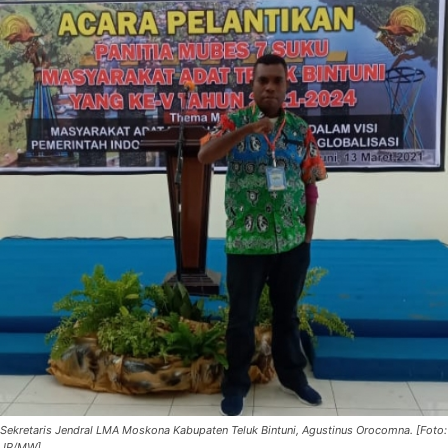
Sekretaris Jendral LMA Moskona Kabupaten Teluk Bintuni, Agustinus Orocomna. [Foto:
JP/MW]