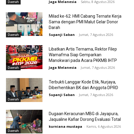
Jaga Melanesia
-
Sabtu, 8 Agustus 2026
Daerah
Milad ke-62: HMI Cabang Ternate Kerja
Sama dengan PMI Malut Gelar Donor
Darah
Supanji Saban
-
Jumat, 7 Agustus 2026
Daerah
Libatkan Artis Ternama, Rektor Filep
Wamafma Siap Gemparkan
Manokwari pada Acara PKKMB IHTP
Jaga Melanesia
-
Jumat, 7 Agustus 2026
Daerah
Terbukti Langgar Kode Etik, Nurjaya,
Diberhentikan BK dari Anggota DPRD
Supanji Saban
-
Jumat, 7 Agustus 2026
Daerah
Dugaan Keracunan MBG di Jayapura,
Jaqualine Kafiar Dorong Evaluasi Total
kurniana mustapa
-
Kamis, 6 Agustus 2026
Daerah