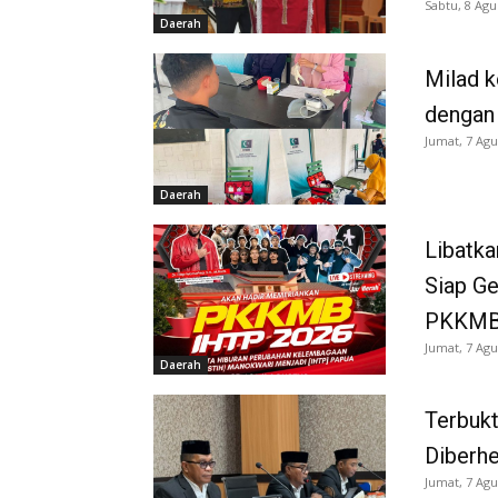
Sabtu, 8 Agu
Daerah
Milad k
dengan
Jumat, 7 Agu
Daerah
Libatka
Siap G
PKKMB
Jumat, 7 Agu
Daerah
Terbukt
Diberh
Jumat, 7 Agu