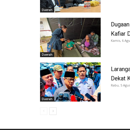
Daerah
Dugaan
Kafiar 
Kamis, 6 Agu
Daerah
Larang
Dekat K
Rabu, 5 Agus
Daerah