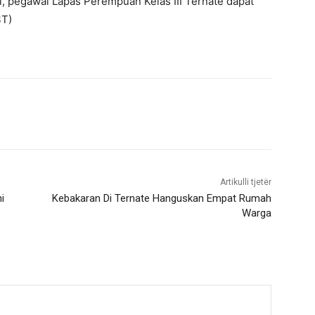
i, pegawai Lapas Perempuan Kelas III Ternate dapat
ST)
Artikulli tjetër
i
Kebakaran Di Ternate Hanguskan Empat Rumah
Warga