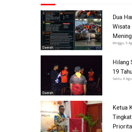
Dua Har
Wisata
Meningg
Minggu, 9 A
Daerah
Hilang 
19 Tah
Sabtu, 8 Agu
Daerah
Ketua K
Tingkat
Priorit