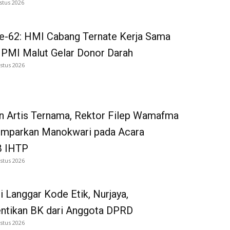
stus 2026
e-62: HMI Cabang Ternate Kerja Sama
 PMI Malut Gelar Donor Darah
stus 2026
n Artis Ternama, Rektor Filep Wamafma
emparkan Manokwari pada Acara
 IHTP
stus 2026
i Langgar Kode Etik, Nurjaya,
entikan BK dari Anggota DPRD
stus 2026