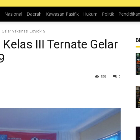
Nasional
Daerah
Kawasan Pasifik
Hukum
Politik
Pendidika
 Gelar Vaksinasi Covid-19
B
elas III Ternate Gelar
9
579
0