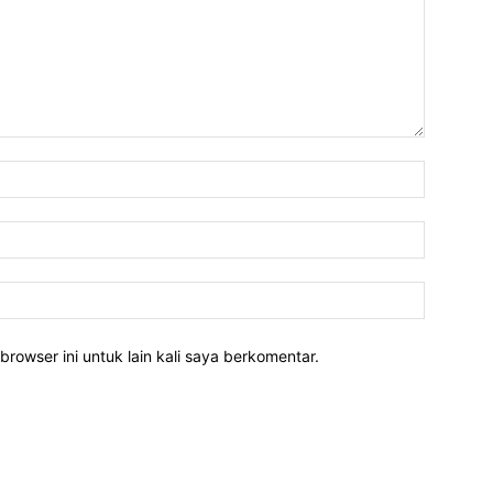
Nama:*
Email:*
Website:
rowser ini untuk lain kali saya berkomentar.