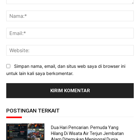
Komentar:
Na
Ema
Web
Simpan nama, email, dan situs web saya di browser ini
untuk lain kali saya berkomentar.
POSTINGAN TERKAIT
Dua Hari Pencarian. Pemuda Yang
Hilang Di Wisata Air Terjun Jembatan
Alam Ditemukan Meninggal Dunia.