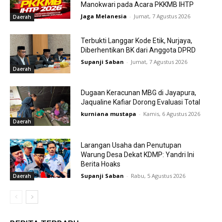
Manokwari pada Acara PKKMB IHTP
Jaga Melanesia
-
Jumat, 7 Agustus 2026
Daerah
Terbukti Langgar Kode Etik, Nurjaya,
Diberhentikan BK dari Anggota DPRD
Supanji Saban
-
Jumat, 7 Agustus 2026
Daerah
Dugaan Keracunan MBG di Jayapura,
Jaqualine Kafiar Dorong Evaluasi Total
kurniana mustapa
-
Kamis, 6 Agustus 2026
Daerah
Larangan Usaha dan Penutupan
Warung Desa Dekat KDMP: Yandri Ini
Berita Hoaks
Supanji Saban
-
Rabu, 5 Agustus 2026
Daerah