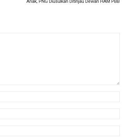
Anak, PNG Diusulkan Ditinjau Dewan HAM PBB
Nama:*
Email:*
Website: