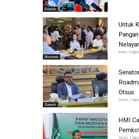
Daerah
Untuk 
Pangan
Nelaya
Rabu, 5 Agus
Ekonomi
Senator
Roadma
Otsus
Senin, 3 Agu
Daerah
HMI Ca
Pemkot
Senin, 3 Agu