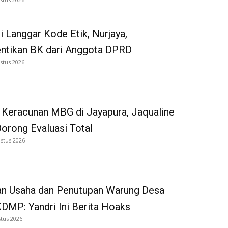
i Langgar Kode Etik, Nurjaya,
entikan BK dari Anggota DPRD
stus 2026
 Keracunan MBG di Jayapura, Jaqualine
Dorong Evaluasi Total
stus 2026
an Usaha dan Penutupan Warung Desa
DMP: Yandri Ini Berita Hoaks
tus 2026