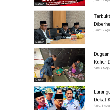
Daerah
Terbukt
Diberh
Jumat, 7 Agu
Daerah
Dugaan
Kafiar 
Kamis, 6 Agu
Daerah
Larang
Dekat K
Rabu, 5 Agus