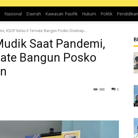
Nasional
Daerah
Kawasan Pasifik
Hukum
Politik
Pendidika
mi, KSOP Kelas II Ternate Bangun Posko Disetiap...
B
Mudik Saat Pandemi,
rnate Bangun Posko
an
688
0