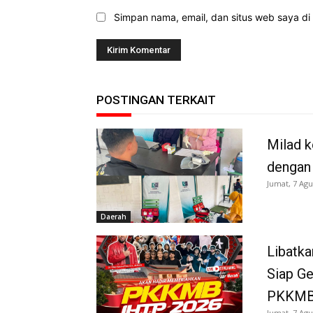
Simpan nama, email, dan situs web saya di b
POSTINGAN TERKAIT
Milad k
dengan
Jumat, 7 Agu
Daerah
Libatka
Siap G
PKKMB
Jumat, 7 Agu