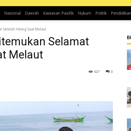
Nasional
Daerah
Kawasan Pasifik
Hukum
Politik
Pendidika
 Setelah Hilang Saat Melaut
B
itemukan Selamat
at Melaut
627
0