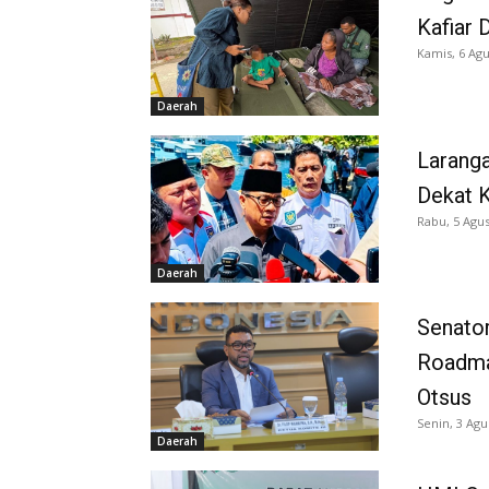
Kafiar 
Kamis, 6 Agu
Daerah
Larang
Dekat K
Rabu, 5 Agus
Daerah
Senator
Roadma
Otsus
Senin, 3 Agu
Daerah