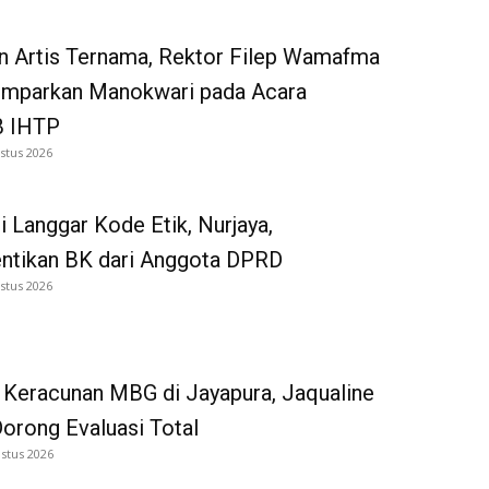
n Artis Ternama, Rektor Filep Wamafma
emparkan Manokwari pada Acara
 IHTP
stus 2026
i Langgar Kode Etik, Nurjaya,
entikan BK dari Anggota DPRD
stus 2026
 Keracunan MBG di Jayapura, Jaqualine
Dorong Evaluasi Total
stus 2026