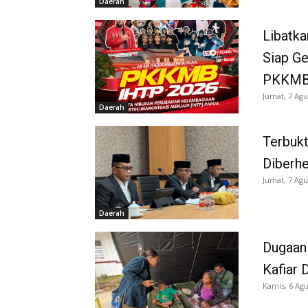
Daerah
Libatka
Siap G
PKKMB
Jumat, 7 Agu
Daerah
Terbukt
Diberh
Jumat, 7 Agu
Daerah
Dugaan
Kafiar 
Kamis, 6 Agu