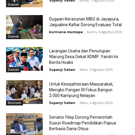
Supanji Saban
-
Jumat, 7 Agustus 2026
Daerah
Dugaan Keracunan MBG di Jayapura,
Jaqualine Kafiar Dorong Evaluasi Total
kurniana mustapa
-
Kamis, 6 Agustus 2026
Daerah
Larangan Usaha dan Penutupan
Warung Desa Dekat KDMP: Yandri Ini
Berita Hoaks
Supanji Saban
-
Rabu, 5 Agustus 2026
Daerah
Untuk Kesejahteraan Masyarakat,
Mengko Pangan RI Fokus Bangun
2.000 Kampung Nelayan
Supanji Saban
-
Rabu, 5 Agustus 2026
Ekonomi
Senator Filep Dorong Pemerintah
Susun Roadmap Pendidikan Papua
Berbasis Dana Otsus