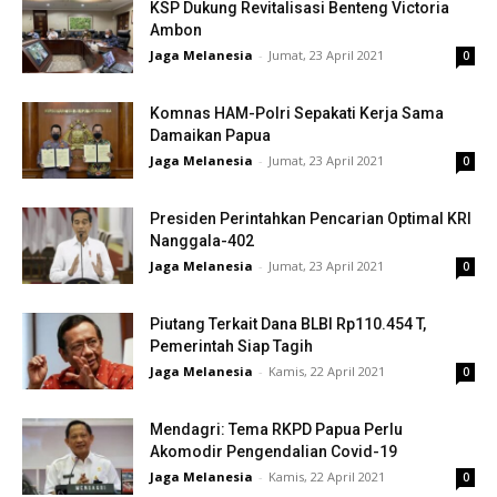
KSP Dukung Revitalisasi Benteng Victoria
Ambon
Jaga Melanesia
-
Jumat, 23 April 2021
0
Komnas HAM-Polri Sepakati Kerja Sama
Damaikan Papua
Jaga Melanesia
-
Jumat, 23 April 2021
0
Presiden Perintahkan Pencarian Optimal KRI
Nanggala-402
Jaga Melanesia
-
Jumat, 23 April 2021
0
Piutang Terkait Dana BLBI Rp110.454 T,
Pemerintah Siap Tagih
Jaga Melanesia
-
Kamis, 22 April 2021
0
Mendagri: Tema RKPD Papua Perlu
Akomodir Pengendalian Covid-19
Jaga Melanesia
-
Kamis, 22 April 2021
0