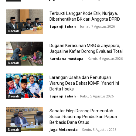
Terbukti Langgar Kode Etik, Nurjaya,
Diberhentikan BK dari Anggota DPRD
Supanji Saban
-
Jumat, 7 Agustus 2026
Daerah
Dugaan Keracunan MBG di Jayapura,
Jaqualine Kafiar Dorong Evaluasi Total
kurniana mustapa
-
Kamis, 6 Agustus 2026
Daerah
Larangan Usaha dan Penutupan
Warung Desa Dekat KDMP: Yandri Ini
Berita Hoaks
Supanji Saban
-
Rabu, 5 Agustus 2026
Daerah
Senator Filep Dorong Pemerintah
Susun Roadmap Pendidikan Papua
Berbasis Dana Otsus
Jaga Melanesia
-
Senin, 3 Agustus 2026
Daerah