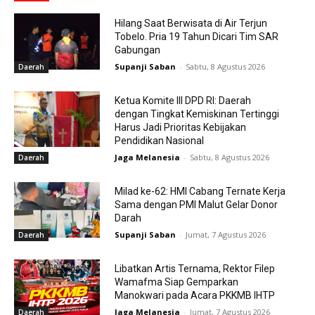
Hilang Saat Berwisata di Air Terjun
Tobelo. Pria 19 Tahun Dicari Tim SAR
Gabungan
Supanji Saban
-
Sabtu, 8 Agustus 2026
Daerah
Ketua Komite III DPD RI: Daerah
dengan Tingkat Kemiskinan Tertinggi
Harus Jadi Prioritas Kebijakan
Pendidikan Nasional
Jaga Melanesia
-
Sabtu, 8 Agustus 2026
Daerah
Milad ke-62: HMI Cabang Ternate Kerja
Sama dengan PMI Malut Gelar Donor
Darah
Supanji Saban
-
Jumat, 7 Agustus 2026
Daerah
Libatkan Artis Ternama, Rektor Filep
Wamafma Siap Gemparkan
Manokwari pada Acara PKKMB IHTP
Jaga Melanesia
-
Jumat, 7 Agustus 2026
Daerah