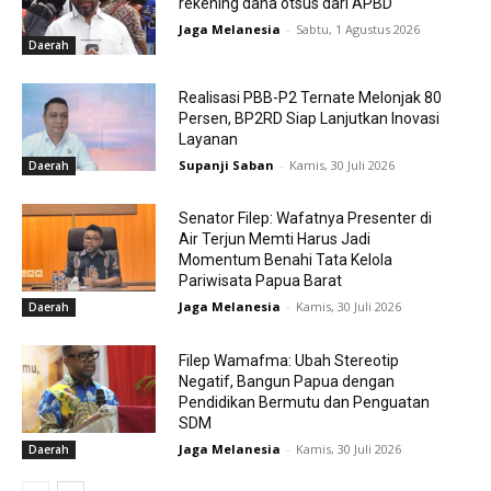
rekening dana otsus dari APBD
Jaga Melanesia
-
Sabtu, 1 Agustus 2026
Daerah
Realisasi PBB-P2 Ternate Melonjak 80
Persen, BP2RD Siap Lanjutkan Inovasi
Layanan
Supanji Saban
-
Kamis, 30 Juli 2026
Daerah
Senator Filep: Wafatnya Presenter di
Air Terjun Memti Harus Jadi
Momentum Benahi Tata Kelola
Pariwisata Papua Barat
Jaga Melanesia
-
Kamis, 30 Juli 2026
Daerah
Filep Wamafma: Ubah Stereotip
Negatif, Bangun Papua dengan
Pendidikan Bermutu dan Penguatan
SDM
Jaga Melanesia
-
Kamis, 30 Juli 2026
Daerah