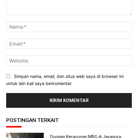
Komentar:
Na
Ema
Web
Simpan nama, email, dan situs web saya di browser ini
untuk lain kali saya berkomentar.
POSTINGAN TERKAIT
Dugaan Keracunan MBG di Jayapura,