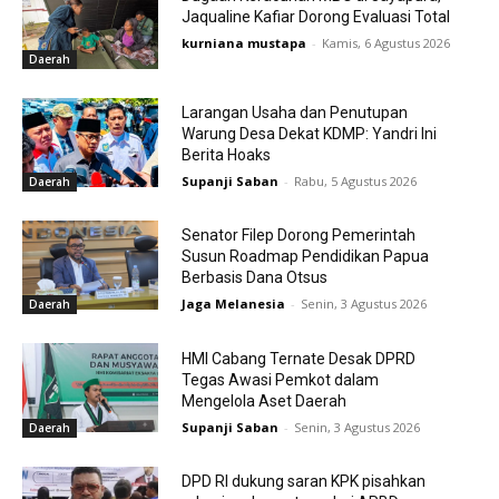
Jaqualine Kafiar Dorong Evaluasi Total
kurniana mustapa
-
Kamis, 6 Agustus 2026
Daerah
Larangan Usaha dan Penutupan
Warung Desa Dekat KDMP: Yandri Ini
Berita Hoaks
Supanji Saban
-
Rabu, 5 Agustus 2026
Daerah
Senator Filep Dorong Pemerintah
Susun Roadmap Pendidikan Papua
Berbasis Dana Otsus
Jaga Melanesia
-
Senin, 3 Agustus 2026
Daerah
HMI Cabang Ternate Desak DPRD
Tegas Awasi Pemkot dalam
Mengelola Aset Daerah
Supanji Saban
-
Senin, 3 Agustus 2026
Daerah
DPD RI dukung saran KPK pisahkan