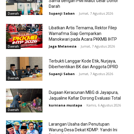
Sama dengan PMI Malut Gelar Donor
Darah
Supanji Saban
-
Jumat, 7 Agustus 2026
Daerah
Libatkan Artis Ternama, Rektor Filep
Wamafma Siap Gemparkan
Manokwari pada Acara PKKMB IHTP
Jaga Melanesia
-
Jumat, 7 Agustus 2026
Daerah
Terbukti Langgar Kode Etik, Nurjaya,
Diberhentikan BK dari Anggota DPRD
Supanji Saban
-
Jumat, 7 Agustus 2026
Daerah
Dugaan Keracunan MBG di Jayapura,
Jaqualine Kafiar Dorong Evaluasi Total
kurniana mustapa
-
Kamis, 6 Agustus 2026
Daerah
Larangan Usaha dan Penutupan
Warung Desa Dekat KDMP: Yandri Ini