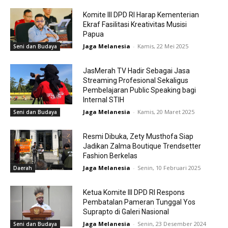
Komite III DPD RI Harap Kementerian
Ekraf Fasilitasi Kreativitas Musisi
Papua
Jaga Melanesia
-
Kamis, 22 Mei 2025
Seni dan Budaya
JasMerah TV Hadir Sebagai Jasa
Streaming Profesional Sekaligus
Pembelajaran Public Speaking bagi
Internal STIH
Jaga Melanesia
-
Kamis, 20 Maret 2025
Seni dan Budaya
Resmi Dibuka, Zety Musthofa Siap
Jadikan Zalma Boutique Trendsetter
Fashion Berkelas
Jaga Melanesia
-
Senin, 10 Februari 2025
Daerah
Ketua Komite III DPD RI Respons
Pembatalan Pameran Tunggal Yos
Suprapto di Galeri Nasional
Jaga Melanesia
-
Senin, 23 Desember 2024
Seni dan Budaya