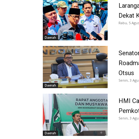
Larang
Dekat K
Rabu, 5 Agus
Daerah
Senator
Roadma
Otsus
Senin, 3 Agu
Daerah
HMI Ca
Pemkot
Senin, 3 Agu
Daerah