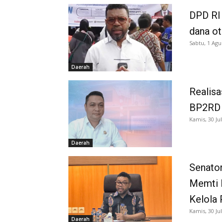
DPD RI 
dana o
Sabtu, 1 Agu
Daerah
Realisa
BP2RD S
Kamis, 30 Jul
Daerah
Senator
Memti 
Kelola 
Kamis, 30 Jul
Daerah