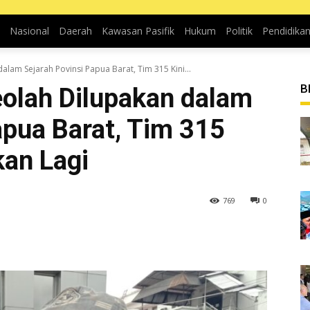
Nasional
Daerah
Kawasan Pasifik
Hukum
Politik
Pendidika
alam Sejarah Povinsi Papua Barat, Tim 315 Kini...
B
eolah Dilupakan dalam
apua Barat, Tim 315
kan Lagi
769
0