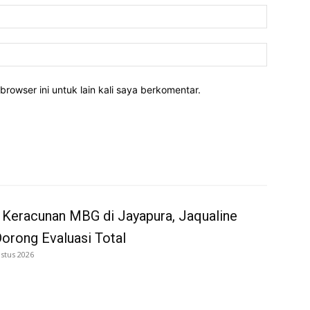
Email:*
Website:
rowser ini untuk lain kali saya berkomentar.
 Keracunan MBG di Jayapura, Jaqualine
Dorong Evaluasi Total
stus 2026