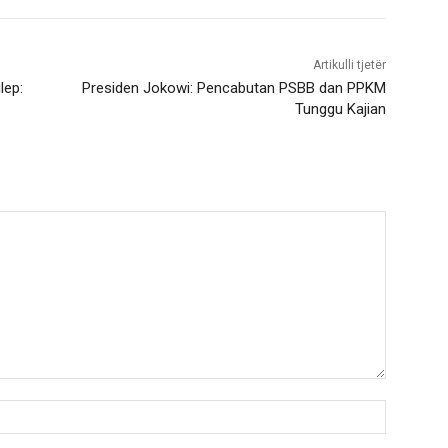
Artikulli tjetër
lep:
Presiden Jokowi: Pencabutan PSBB dan PPKM
Tunggu Kajian
Nama:*