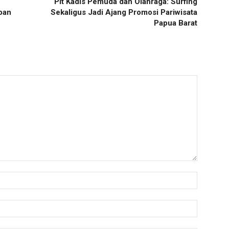
Plt Kadis Pemuda dan Olahraga: Surfing
apan
Sekaligus Jadi Ajang Promosi Pariwisata
Papua Barat
Nama:*
Email:*