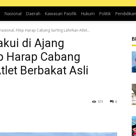
Nasional
Daerah
Kawasan Pasifik
Hukum
Politik
Pendidika
sional, Filep Harap Cabang Surfing Lahirkan Atlet...
B
ui di Ajang
lep Harap Cabang
tlet Berbakat Asli
571
0