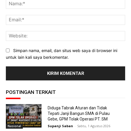
Na
Ema
Web
Simpan nama, email, dan situs web saya di browser ini
untuk lain kali saya berkomentar.
POSTINGAN TERKAIT
Diduga Tabrak Aturan dan Tidak
Tepati Janji Bangun SMA di Pulau
Gebe, GPM Tolak Operasi PT. SM
Supanji Saban
-
Sabtu, 1 Agustus 2026
Nasional