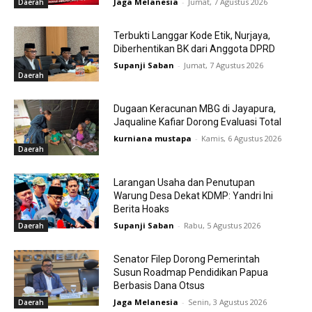
Jaga Melanesia
-
Jumat, 7 Agustus 2026
Daerah
Terbukti Langgar Kode Etik, Nurjaya,
Diberhentikan BK dari Anggota DPRD
Supanji Saban
-
Jumat, 7 Agustus 2026
Daerah
Dugaan Keracunan MBG di Jayapura,
Jaqualine Kafiar Dorong Evaluasi Total
kurniana mustapa
-
Kamis, 6 Agustus 2026
Daerah
Larangan Usaha dan Penutupan
Warung Desa Dekat KDMP: Yandri Ini
Berita Hoaks
Supanji Saban
-
Rabu, 5 Agustus 2026
Daerah
Senator Filep Dorong Pemerintah
Susun Roadmap Pendidikan Papua
Berbasis Dana Otsus
Jaga Melanesia
-
Senin, 3 Agustus 2026
Daerah