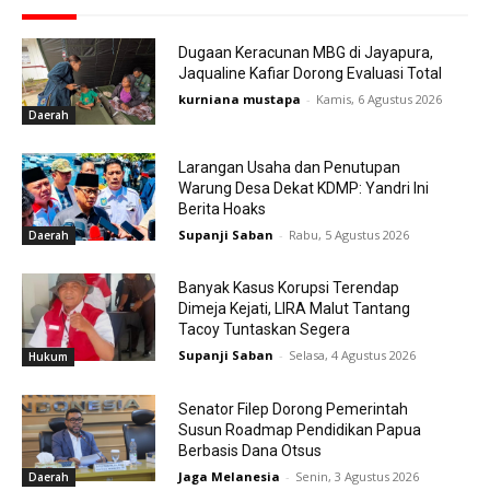
Dugaan Keracunan MBG di Jayapura,
Jaqualine Kafiar Dorong Evaluasi Total
kurniana mustapa
-
Kamis, 6 Agustus 2026
Daerah
Larangan Usaha dan Penutupan
Warung Desa Dekat KDMP: Yandri Ini
Berita Hoaks
Supanji Saban
-
Rabu, 5 Agustus 2026
Daerah
Banyak Kasus Korupsi Terendap
Dimeja Kejati, LIRA Malut Tantang
Tacoy Tuntaskan Segera
Supanji Saban
-
Selasa, 4 Agustus 2026
Hukum
Senator Filep Dorong Pemerintah
Susun Roadmap Pendidikan Papua
Berbasis Dana Otsus
Jaga Melanesia
-
Senin, 3 Agustus 2026
Daerah