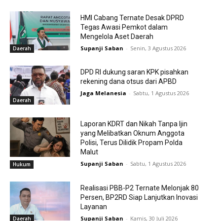
HMI Cabang Ternate Desak DPRD
Tegas Awasi Pemkot dalam
Mengelola Aset Daerah
Supanji Saban
-
Senin, 3 Agustus 2026
Daerah
DPD RI dukung saran KPK pisahkan
rekening dana otsus dari APBD
Jaga Melanesia
-
Sabtu, 1 Agustus 2026
Daerah
Laporan KDRT dan Nikah Tanpa Ijin
yang Melibatkan Oknum Anggota
Polisi, Terus Dilidik Propam Polda
Malut
Supanji Saban
-
Sabtu, 1 Agustus 2026
Hukum
Realisasi PBB-P2 Ternate Melonjak 80
Persen, BP2RD Siap Lanjutkan Inovasi
Layanan
Supanji Saban
-
Kamis, 30 Juli 2026
Daerah