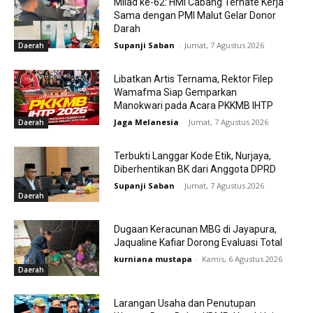
Milad ke-62: HMI Cabang Ternate Kerja
Sama dengan PMI Malut Gelar Donor
Darah
Supanji Saban
-
Jumat, 7 Agustus 2026
Daerah
Libatkan Artis Ternama, Rektor Filep
Wamafma Siap Gemparkan
Manokwari pada Acara PKKMB IHTP
Jaga Melanesia
-
Jumat, 7 Agustus 2026
Daerah
Terbukti Langgar Kode Etik, Nurjaya,
Diberhentikan BK dari Anggota DPRD
Supanji Saban
-
Jumat, 7 Agustus 2026
Daerah
Dugaan Keracunan MBG di Jayapura,
Jaqualine Kafiar Dorong Evaluasi Total
kurniana mustapa
-
Kamis, 6 Agustus 2026
Daerah
Larangan Usaha dan Penutupan