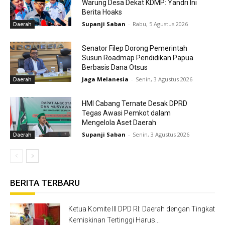
Warung Desa Dekat KDMP: Yandri Ini
Berita Hoaks
Supanji Saban
-
Rabu, 5 Agustus 2026
Daerah
Senator Filep Dorong Pemerintah
Susun Roadmap Pendidikan Papua
Berbasis Dana Otsus
Jaga Melanesia
-
Senin, 3 Agustus 2026
Daerah
HMI Cabang Ternate Desak DPRD
Tegas Awasi Pemkot dalam
Mengelola Aset Daerah
Supanji Saban
-
Senin, 3 Agustus 2026
Daerah
BERITA TERBARU
Ketua Komite III DPD RI: Daerah dengan Tingkat
Kemiskinan Tertinggi Harus...