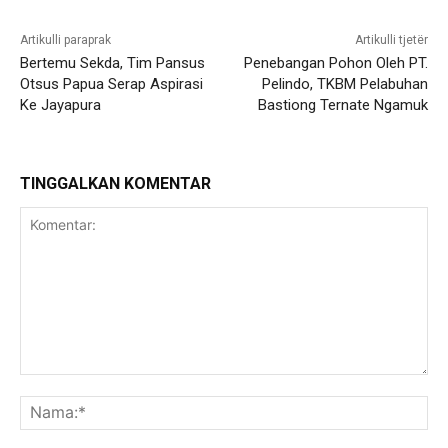
Artikulli paraprak
Artikulli tjetër
Bertemu Sekda, Tim Pansus
Penebangan Pohon Oleh PT.
Otsus Papua Serap Aspirasi
Pelindo, TKBM Pelabuhan
Ke Jayapura
Bastiong Ternate Ngamuk
TINGGALKAN KOMENTAR
Komentar:
Na