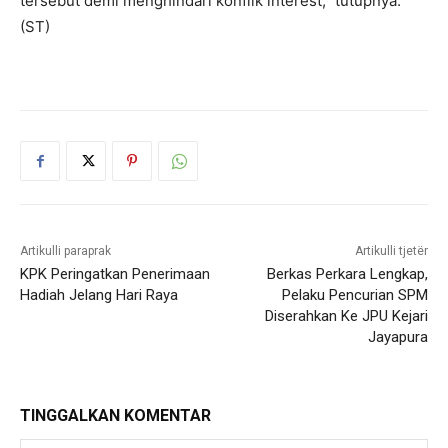
tersebut demi menghindari konflik interest,” tutupnya.
(ST)
Artikulli paraprak
Artikulli tjetër
KPK Peringatkan Penerimaan
Berkas Perkara Lengkap,
Hadiah Jelang Hari Raya
Pelaku Pencurian SPM
Diserahkan Ke JPU Kejari
Jayapura
TINGGALKAN KOMENTAR