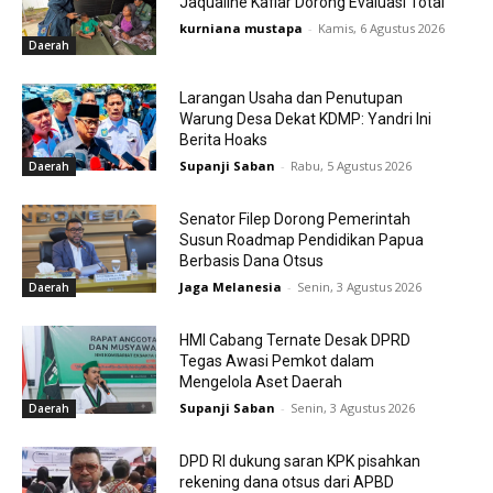
Jaqualine Kafiar Dorong Evaluasi Total
kurniana mustapa
-
Kamis, 6 Agustus 2026
Daerah
Larangan Usaha dan Penutupan
Warung Desa Dekat KDMP: Yandri Ini
Berita Hoaks
Supanji Saban
-
Rabu, 5 Agustus 2026
Daerah
Senator Filep Dorong Pemerintah
Susun Roadmap Pendidikan Papua
Berbasis Dana Otsus
Jaga Melanesia
-
Senin, 3 Agustus 2026
Daerah
HMI Cabang Ternate Desak DPRD
Tegas Awasi Pemkot dalam
Mengelola Aset Daerah
Supanji Saban
-
Senin, 3 Agustus 2026
Daerah
DPD RI dukung saran KPK pisahkan
rekening dana otsus dari APBD