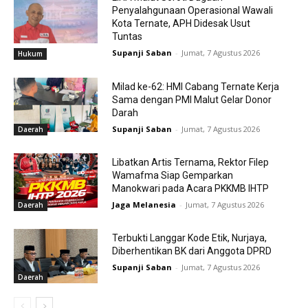
Penyalahgunaan Operasional Wawali
Kota Ternate, APH Didesak Usut
Tuntas
Supanji Saban
-
Jumat, 7 Agustus 2026
Hukum
Milad ke-62: HMI Cabang Ternate Kerja
Sama dengan PMI Malut Gelar Donor
Darah
Supanji Saban
-
Jumat, 7 Agustus 2026
Daerah
Libatkan Artis Ternama, Rektor Filep
Wamafma Siap Gemparkan
Manokwari pada Acara PKKMB IHTP
Jaga Melanesia
-
Jumat, 7 Agustus 2026
Daerah
Terbukti Langgar Kode Etik, Nurjaya,
Diberhentikan BK dari Anggota DPRD
Supanji Saban
-
Jumat, 7 Agustus 2026
Daerah