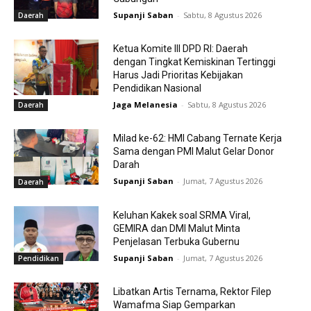
Supanji Saban
-
Sabtu, 8 Agustus 2026
Daerah
Ketua Komite III DPD RI: Daerah
dengan Tingkat Kemiskinan Tertinggi
Harus Jadi Prioritas Kebijakan
Pendidikan Nasional
Jaga Melanesia
-
Sabtu, 8 Agustus 2026
Daerah
Milad ke-62: HMI Cabang Ternate Kerja
Sama dengan PMI Malut Gelar Donor
Darah
Supanji Saban
-
Jumat, 7 Agustus 2026
Daerah
Keluhan Kakek soal SRMA Viral,
GEMIRA dan DMI Malut Minta
Penjelasan Terbuka Gubernu
Supanji Saban
-
Jumat, 7 Agustus 2026
Pendidikan
Libatkan Artis Ternama, Rektor Filep
Wamafma Siap Gemparkan