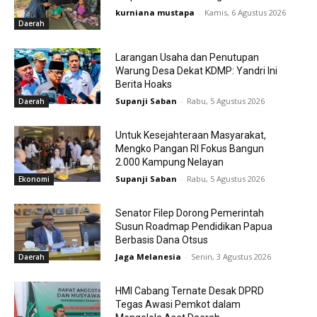
kurniana mustapa
-
Kamis, 6 Agustus 2026
Daerah
Larangan Usaha dan Penutupan
Warung Desa Dekat KDMP: Yandri Ini
Berita Hoaks
Supanji Saban
-
Rabu, 5 Agustus 2026
Daerah
Untuk Kesejahteraan Masyarakat,
Mengko Pangan RI Fokus Bangun
2.000 Kampung Nelayan
Supanji Saban
-
Rabu, 5 Agustus 2026
Ekonomi
Senator Filep Dorong Pemerintah
Susun Roadmap Pendidikan Papua
Berbasis Dana Otsus
Jaga Melanesia
-
Senin, 3 Agustus 2026
Daerah
HMI Cabang Ternate Desak DPRD
Tegas Awasi Pemkot dalam