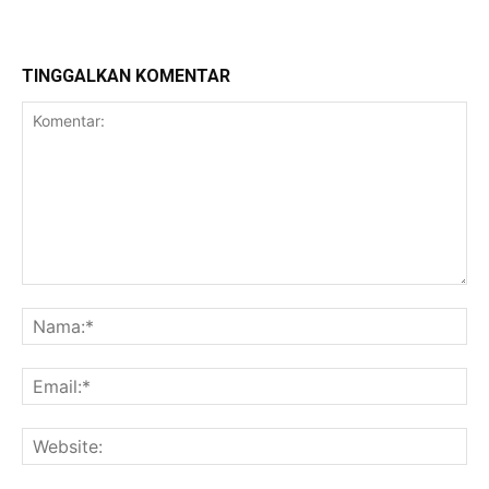
TINGGALKAN KOMENTAR
Komentar:
Na
Ema
Web