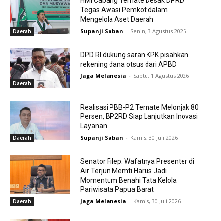
HMI Cabang Ternate Desak DPRD
Tegas Awasi Pemkot dalam
Mengelola Aset Daerah
Supanji Saban
-
Senin, 3 Agustus 2026
Daerah
DPD RI dukung saran KPK pisahkan
rekening dana otsus dari APBD
Jaga Melanesia
-
Sabtu, 1 Agustus 2026
Daerah
Realisasi PBB-P2 Ternate Melonjak 80
Persen, BP2RD Siap Lanjutkan Inovasi
Layanan
Supanji Saban
-
Kamis, 30 Juli 2026
Daerah
Senator Filep: Wafatnya Presenter di
Air Terjun Memti Harus Jadi
Momentum Benahi Tata Kelola
Pariwisata Papua Barat
Jaga Melanesia
-
Kamis, 30 Juli 2026
Daerah