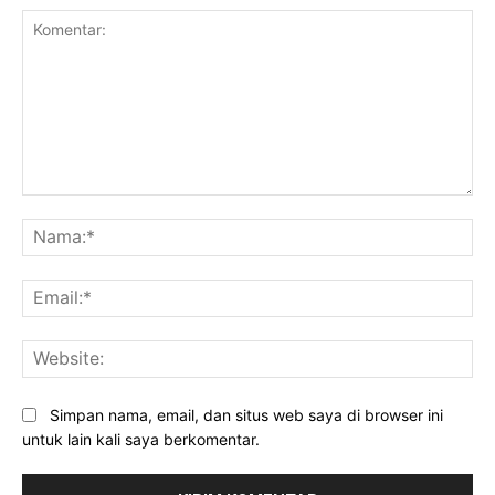
Komentar:
Na
Ema
Web
Simpan nama, email, dan situs web saya di browser ini
untuk lain kali saya berkomentar.