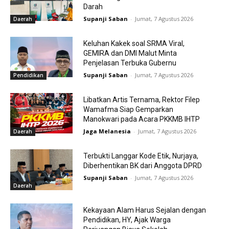
Darah
Supanji Saban
-
Jumat, 7 Agustus 2026
Daerah
Keluhan Kakek soal SRMA Viral,
GEMIRA dan DMI Malut Minta
Penjelasan Terbuka Gubernu
Supanji Saban
-
Jumat, 7 Agustus 2026
Pendidikan
Libatkan Artis Ternama, Rektor Filep
Wamafma Siap Gemparkan
Manokwari pada Acara PKKMB IHTP
Jaga Melanesia
-
Jumat, 7 Agustus 2026
Daerah
Terbukti Langgar Kode Etik, Nurjaya,
Diberhentikan BK dari Anggota DPRD
Supanji Saban
-
Jumat, 7 Agustus 2026
Daerah
Kekayaan Alam Harus Sejalan dengan
Pendidikan, HY, Ajak Warga