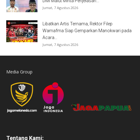
DMI Malut Minta Penjelasan...
Jumat, 7 Agustus 2026
Libatkan Artis Ternama, Rektor Filep
Wamafma Siap Gemparkan Manokwari pada
Acara...
Jumat, 7 Agustus 2026
Media Group
Tentang Kami: