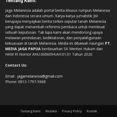
Tentang Kami:
Jaga Melanesia adalah portal berita khusus rumpun Melanesia
dan Indonesia secara umum. Karya-karya jurnalistik JM
berupaya menyajikan berita terkini seputar tanah Melanesia
yang dapat menambah referensi pembaca untuk membuat
sebuah keputusan. Tak lupa kami akan mendorong upaya
melawan penindasan, kediktatoran, dan penyalahgunaan
kekuasaan di tanah Melanesia. Media ini dibawah naungan
PT.
MEDIA JAGA PAPUA
berdasarkan SK Menteri Hukum dan
HAM RI Nomor AHU.0006094.AH.01.01 Tahun 2020.
Contact Us:
Email :
jagamelanesia@gmail.com
Phone: 0813-1797-5968
Tentang Kami
Redaksi
Privacy Policy
Kontak