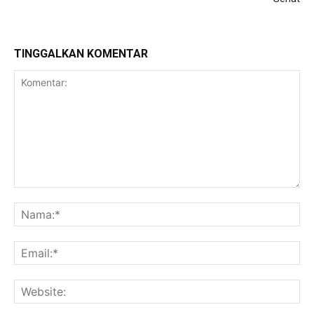
TINGGALKAN KOMENTAR
Komentar:
Na
Ema
Web