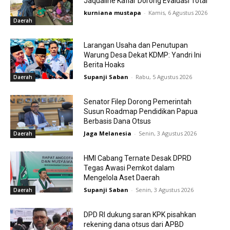
Jaqualine Kafiar Dorong Evaluasi Total
kurniana mustapa
-
Kamis, 6 Agustus 2026
Daerah
Larangan Usaha dan Penutupan
Warung Desa Dekat KDMP: Yandri Ini
Berita Hoaks
Supanji Saban
-
Rabu, 5 Agustus 2026
Daerah
Senator Filep Dorong Pemerintah
Susun Roadmap Pendidikan Papua
Berbasis Dana Otsus
Jaga Melanesia
-
Senin, 3 Agustus 2026
Daerah
HMI Cabang Ternate Desak DPRD
Tegas Awasi Pemkot dalam
Mengelola Aset Daerah
Supanji Saban
-
Senin, 3 Agustus 2026
Daerah
DPD RI dukung saran KPK pisahkan
rekening dana otsus dari APBD