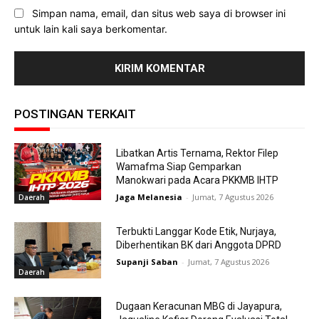
Simpan nama, email, dan situs web saya di browser ini
untuk lain kali saya berkomentar.
POSTINGAN TERKAIT
Libatkan Artis Ternama, Rektor Filep
Wamafma Siap Gemparkan
Manokwari pada Acara PKKMB IHTP
Jaga Melanesia
-
Jumat, 7 Agustus 2026
Daerah
Terbukti Langgar Kode Etik, Nurjaya,
Diberhentikan BK dari Anggota DPRD
Supanji Saban
-
Jumat, 7 Agustus 2026
Daerah
Dugaan Keracunan MBG di Jayapura,