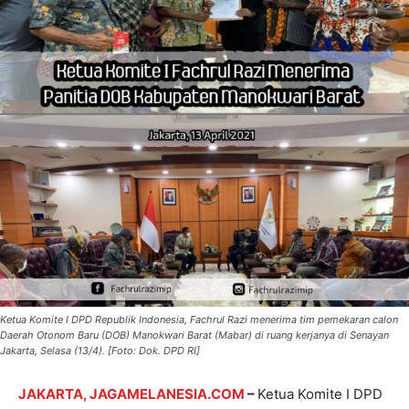
Ketua Komite I DPD Republik Indonesia, Fachrul Razi menerima tim pemekaran calon
Daerah Otonom Baru (DOB) Manokwari Barat (Mabar) di ruang kerjanya di Senayan
Jakarta, Selasa (13/4). [Foto: Dok. DPD RI]
JAKARTA, JAGAMELANESIA.COM
–
Ketua Komite I DPD