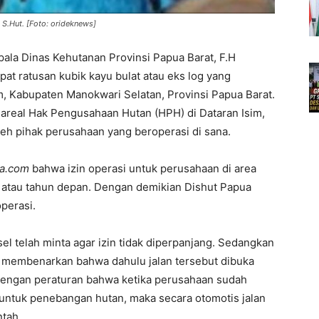
 S.Hut. [Foto: orideknews]
pala Dinas Kehutanan Provinsi Papua Barat, F.H
t ratusan kubik kayu bulat atau eks log yang
im, Kabupaten Manokwari Selatan, Provinsi Papua Barat.
 areal Hak Pengusahaan Hutan (HPH) di Dataran Isim,
eh pihak perusahaan yang beroperasi di sana.
ua.com
bahwa izin operasi untuk perusahaan di area
 atau tahun depan. Dengan demikian Dishut Papua
perasi.
l telah minta agar izin tidak diperpanjang. Sedangkan
, ia membenarkan bahwa dahulu jalan tersebut dibuka
 dengan peraturan bahwa ketika perusahaan sudah
untuk penebangan hutan, maka secara otomotis jalan
ntah.