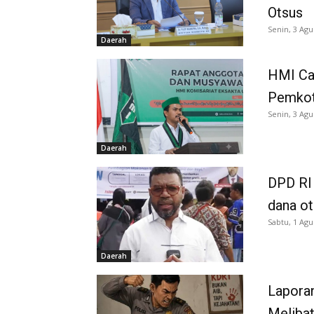
Otsus
Senin, 3 Agu
Daerah
HMI Ca
Pemkot
Senin, 3 Agu
Daerah
DPD RI 
dana o
Sabtu, 1 Agu
Daerah
Laporan
Melibat