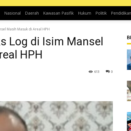
Nasional
Daerah
Kawasan Pasifik
Hukum
Politik
Pendidika
ansel Masih Masuk di Areal HPH
B
s Log di Isim Mansel
real HPH
613
0