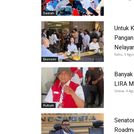
Daerah
Untuk 
Pangan
Nelaya
Rabu, 5 Agus
Ekonomi
Banyak 
LIRA M
Selasa, 4 Ag
Hukum
Senator
Roadma