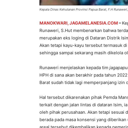
Kepala Dinas Kehutanan Provinsi Papua Barat, F.H Runaweri,
MANOKWARI, JAGAMELANESIA.COM
–
Ke
Runaweri, S.Hut membenarkan bahwa terdapa
merupakan eks loging di Dataran Distrik Is
Akan tetapi kayu-kayu tersebut termasuk di
sehingga sampai sekarang masih dikelola ol
Runaweri menjelaskan kepada tim
jagapap
HPH di sana akan berakhir pada tahun 2022
Barat sudah tidak lagi memperpanjang izin o
Hal tersebut dikarenakan pihak Pemda Manse
terkait dengan jalan lintas di dataran Isim
oleh pihak perusahaan. Akan tetapi sesuai
berada pada masa konsensi yang diberikan 
areal tersebut dikembalikan kepada pemeri