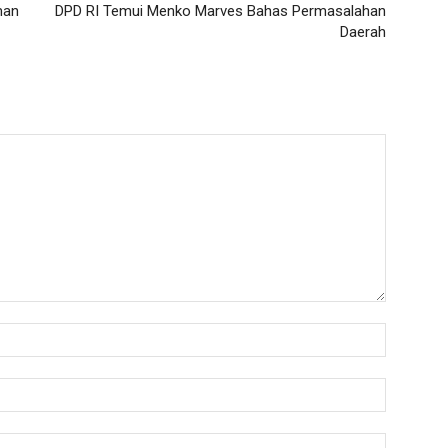
man
DPD RI Temui Menko Marves Bahas Permasalahan
Daerah
Nama:*
Email:*
Website: