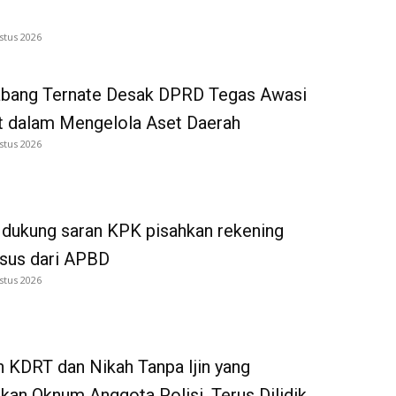
stus 2026
bang Ternate Desak DPRD Tegas Awasi
 dalam Mengelola Aset Daerah
stus 2026
dukung saran KPK pisahkan rekening
tsus dari APBD
stus 2026
 KDRT dan Nikah Tanpa Ijin yang
kan Oknum Anggota Polisi, Terus Dilidik